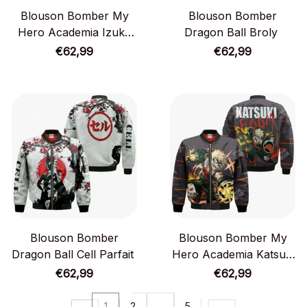
Blouson Bomber My
Blouson Bomber
Hero Academia Izuku
Dragon Ball Broly
Midoriya
€62,99
€62,99
Blouson Bomber
Blouson Bomber My
Dragon Ball Cell Parfait
Hero Academia Katsuki
Bakugo
€62,99
€62,99
1
2
…
5