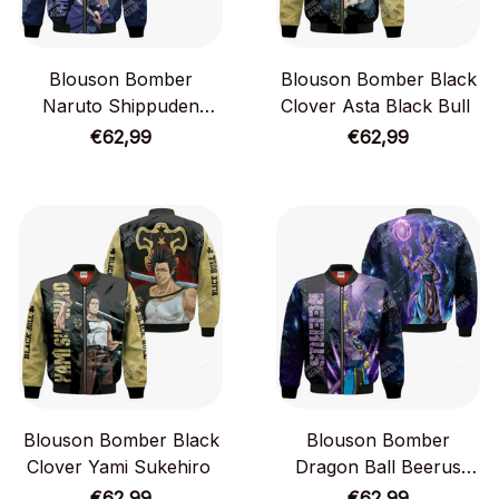
Blouson Bomber
Blouson Bomber Black
Naruto Shippuden
Clover Asta Black Bull
Sasuke Uchiha
€62,99
€62,99
Blouson Bomber Black
Blouson Bomber
Clover Yami Sukehiro
Dragon Ball Beerus
Sama
€62,99
€62,99