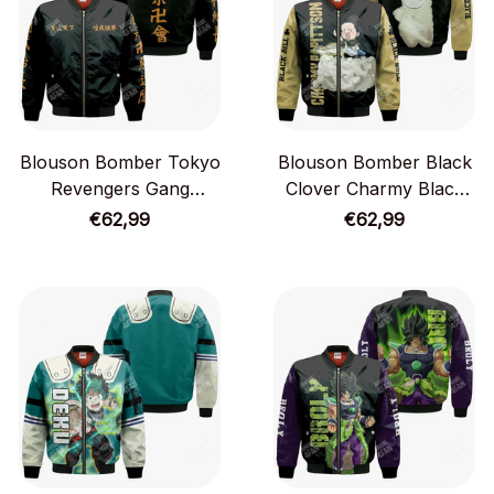
Blouson Bomber Tokyo
Blouson Bomber Black
Revengers Gang
Clover Charmy Black
Toman
Bull
€62,99
€62,99