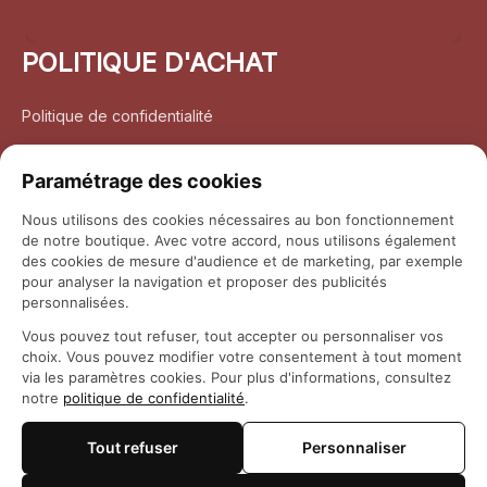
POLITIQUE D'ACHAT
Politique de confidentialité
Conditions d’utilisation
Paramétrage des cookies
Politique d’expédition
Nous utilisons des cookies nécessaires au bon fonctionnement
de notre boutique. Avec votre accord, nous utilisons également
Politique de retour et remboursement
des cookies de mesure d'audience et de marketing, par exemple
pour analyser la navigation et proposer des publicités
Coordonnées
personnalisées.
Vous pouvez tout refuser, tout accepter ou personnaliser vos
Questions fréquemment posées
choix. Vous pouvez modifier votre consentement à tout moment
via les paramètres cookies. Pour plus d'informations, consultez
notre
politique de confidentialité
.
Rapport DMCA
Tout refuser
Personnaliser
© 2026 
Maison Otaku