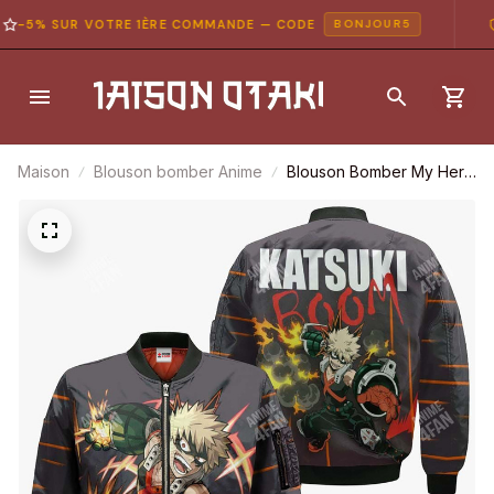
-5% SUR VOTRE 1ÈRE COMMANDE — CODE
P
BONJOUR5
Maison
Blouson bomber Anime
Blouson Bomber My Hero
Academia Katsuki Bakugo