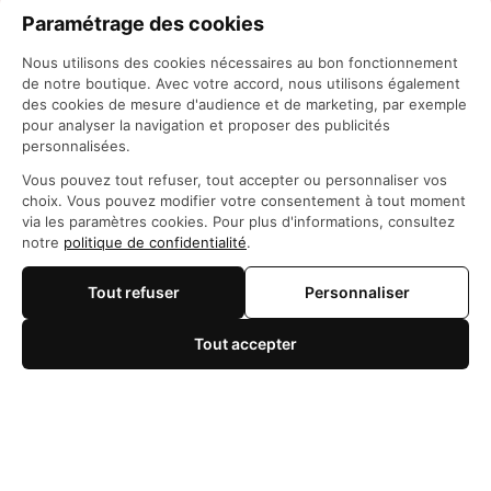
Paramétrage des cookies
Nous utilisons des cookies nécessaires au bon fonctionnement
de notre boutique. Avec votre accord, nous utilisons également
des cookies de mesure d'audience et de marketing, par exemple
pour analyser la navigation et proposer des publicités
personnalisées.
Siège social: 21 Rue des Filles du Calvaire, 75003 
Vous pouvez tout refuser, tout accepter ou personnaliser vos
Paris, France
choix. Vous pouvez modifier votre consentement à tout moment
WhatsApp: 
https://wa.me/+84966206648
via les paramètres cookies. Pour plus d'informations, consultez
support@maisonotaku.com
notre
politique de confidentialité
.
Tout refuser
Personnaliser
Tout accepter
🍪