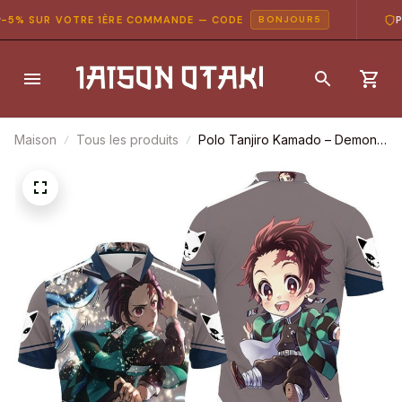
% SUR VOTRE 1ÈRE COMMANDE — CODE
PAI
BONJOUR5
Maison
Tous les produits
Polo Tanjiro Kamado – Demon
Slayer