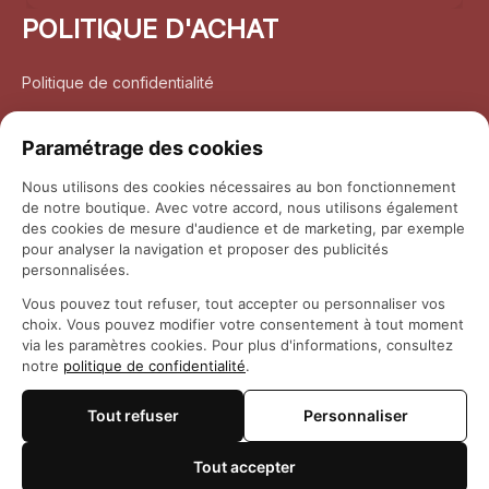
POLITIQUE D'ACHAT
Politique de confidentialité
Conditions d’utilisation
Paramétrage des cookies
Politique d’expédition
Nous utilisons des cookies nécessaires au bon fonctionnement
de notre boutique. Avec votre accord, nous utilisons également
Politique de retour et remboursement
des cookies de mesure d'audience et de marketing, par exemple
pour analyser la navigation et proposer des publicités
Coordonnées
personnalisées.
Vous pouvez tout refuser, tout accepter ou personnaliser vos
Questions fréquemment posées
choix. Vous pouvez modifier votre consentement à tout moment
via les paramètres cookies. Pour plus d'informations, consultez
notre
politique de confidentialité
.
Rapport DMCA
Tout refuser
Personnaliser
© 2026 
Maison Otaku
Tout accepter
🍪