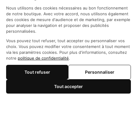
Nous utilisons des cookies nécessaires au bon fonctionnement
de notre boutique. Avec votre accord, nous utilisons également
des cookies de mesure d'audience et de marketing, par exemple
pour analyser la navigation et proposer des publicités
personnalisées.
Siège social: 21 Rue des Filles du Calvaire, 75003 
Vous pouvez tout refuser, tout accepter ou personnaliser vos
Paris, France
choix. Vous pouvez modifier votre consentement à tout moment
WhatsApp: 
https://wa.me/+84966206648
via les paramètres cookies. Pour plus d'informations, consultez
support@maisonotaku.com
notre
politique de confidentialité
.
Tout refuser
Personnaliser
Tout accepter
🍪