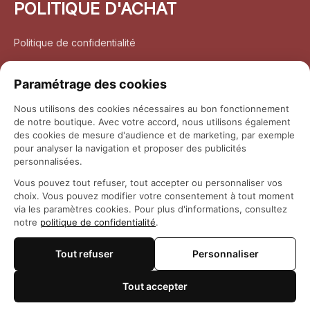
POLITIQUE D'ACHAT
Politique de confidentialité
Conditions d’utilisation
Paramétrage des cookies
Politique d’expédition
Nous utilisons des cookies nécessaires au bon fonctionnement
de notre boutique. Avec votre accord, nous utilisons également
Politique de retour et remboursement
des cookies de mesure d'audience et de marketing, par exemple
pour analyser la navigation et proposer des publicités
Coordonnées
personnalisées.
Vous pouvez tout refuser, tout accepter ou personnaliser vos
Questions fréquemment posées
choix. Vous pouvez modifier votre consentement à tout moment
via les paramètres cookies. Pour plus d'informations, consultez
notre
politique de confidentialité
.
Rapport DMCA
Tout refuser
Personnaliser
© 2026 
Maison Otaku
Tout accepter
🍪