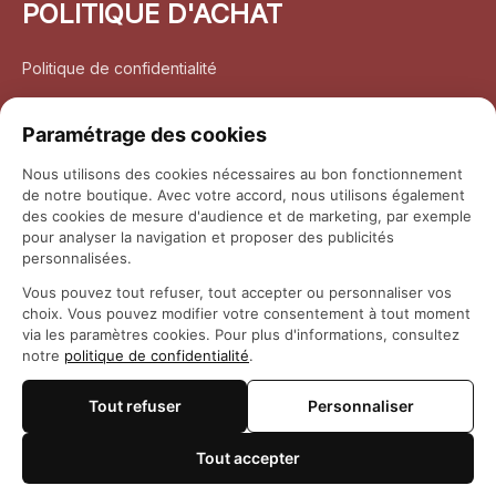
POLITIQUE D'ACHAT
Politique de confidentialité
Conditions d’utilisation
Paramétrage des cookies
Politique d’expédition
Nous utilisons des cookies nécessaires au bon fonctionnement
de notre boutique. Avec votre accord, nous utilisons également
Politique de retour et remboursement
des cookies de mesure d'audience et de marketing, par exemple
pour analyser la navigation et proposer des publicités
Coordonnées
personnalisées.
Vous pouvez tout refuser, tout accepter ou personnaliser vos
Questions fréquemment posées
choix. Vous pouvez modifier votre consentement à tout moment
via les paramètres cookies. Pour plus d'informations, consultez
notre
politique de confidentialité
.
Rapport DMCA
Tout refuser
Personnaliser
© 2026 
Maison Otaku
Tout accepter
🍪