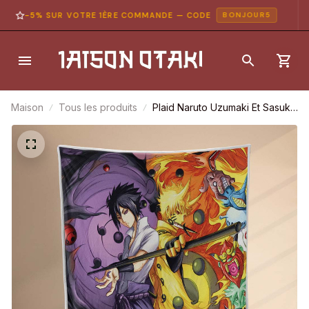
-5% SUR VOTRE 1ÈRE COMMANDE — CODE
BONJOUR5
Maison
Tous les produits
Plaid Naruto Uzumaki Et Sasuke
Uchiwa 1001 Couverture Polaire
Plaid Canapé