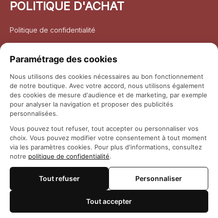
POLITIQUE D'ACHAT
Politique de confidentialité
Conditions d’utilisation
Paramétrage des cookies
Politique d’expédition
Nous utilisons des cookies nécessaires au bon fonctionnement
de notre boutique. Avec votre accord, nous utilisons également
Politique de retour et remboursement
des cookies de mesure d'audience et de marketing, par exemple
pour analyser la navigation et proposer des publicités
Coordonnées
personnalisées.
Vous pouvez tout refuser, tout accepter ou personnaliser vos
Questions fréquemment posées
choix. Vous pouvez modifier votre consentement à tout moment
via les paramètres cookies. Pour plus d'informations, consultez
notre
politique de confidentialité
.
Rapport DMCA
Tout refuser
Personnaliser
© 2026 
Maison Otaku
Tout accepter
🍪