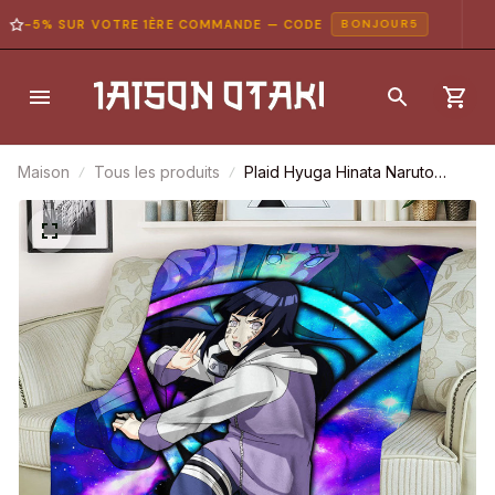
-5% SUR VOTRE 1ÈRE COMMANDE — CODE
BONJOUR5
Maison
Tous les produits
Plaid Hyuga Hinata Naruto
Couverture Plaid Polaire Plaid
Canapé