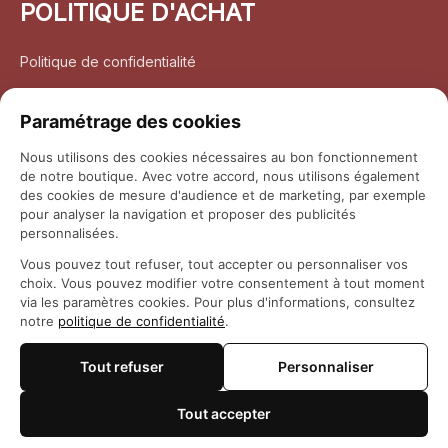
POLITIQUE D'ACHAT
Politique de confidentialité
Conditions d’utilisation
Paramétrage des cookies
Politique d’expédition
Nous utilisons des cookies nécessaires au bon fonctionnement
de notre boutique. Avec votre accord, nous utilisons également
Politique de retour et remboursement
des cookies de mesure d'audience et de marketing, par exemple
pour analyser la navigation et proposer des publicités
Coordonnées
personnalisées.
Vous pouvez tout refuser, tout accepter ou personnaliser vos
Questions fréquemment posées
choix. Vous pouvez modifier votre consentement à tout moment
via les paramètres cookies. Pour plus d'informations, consultez
notre
politique de confidentialité
.
Rapport DMCA
Tout refuser
Personnaliser
© 2026 
Maison Otaku
Tout accepter
🍪