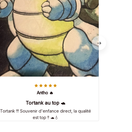
Antho 🔥
Tortank au top 🐢
Tortank !!! Souvenir d'enfance direct, la qualité
est top !! 🐢💧