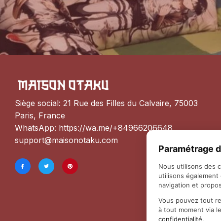
Siège social: 21 Rue des Filles du Calvaire, 75003 
Paris, France
WhatsApp: 
https://wa.me/+84966206648
support@maisonotaku.com
Paramétrage d
Nous utilisons des 
utilisons également
navigation et propos
Vous pouvez tout re
à tout moment via l
confidentialité
.