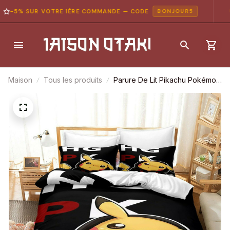
-5% SUR VOTRE 1ÈRE COMMANDE — CODE
P
BONJOUR5
Maison
Tous les produits
Parure De Lit Pikachu Pokémon
Cool Housse De Couette
Ensemble De Literie