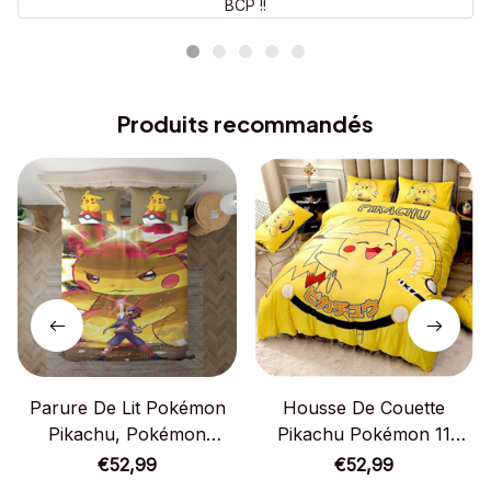
BCP !!
Produits recommandés
Parure De Lit Pokémon
Housse De Couette
Pikachu, Pokémon
Pikachu Pokémon 11
Pikachu Satoshi Housse
Parure De Lit Ensemble
€52,99
€52,99
De Couette Ensemble De
De Literie