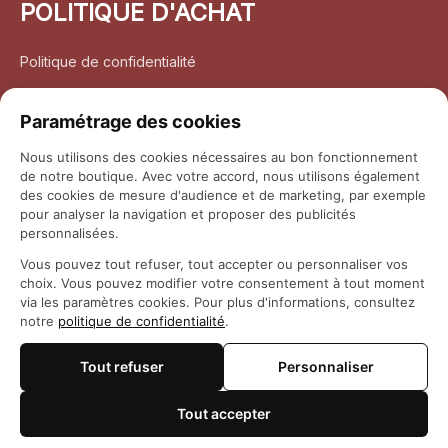
POLITIQUE D'ACHAT
Politique de confidentialité
Conditions d’utilisation
Paramétrage des cookies
Politique d’expédition
Nous utilisons des cookies nécessaires au bon fonctionnement
de notre boutique. Avec votre accord, nous utilisons également
Politique de retour et remboursement
des cookies de mesure d'audience et de marketing, par exemple
pour analyser la navigation et proposer des publicités
Coordonnées
personnalisées.
Vous pouvez tout refuser, tout accepter ou personnaliser vos
Questions fréquemment posées
choix. Vous pouvez modifier votre consentement à tout moment
via les paramètres cookies. Pour plus d'informations, consultez
notre
politique de confidentialité
.
Rapport DMCA
Tout refuser
Personnaliser
© 2026 
Maison Otaku
Tout accepter
🍪