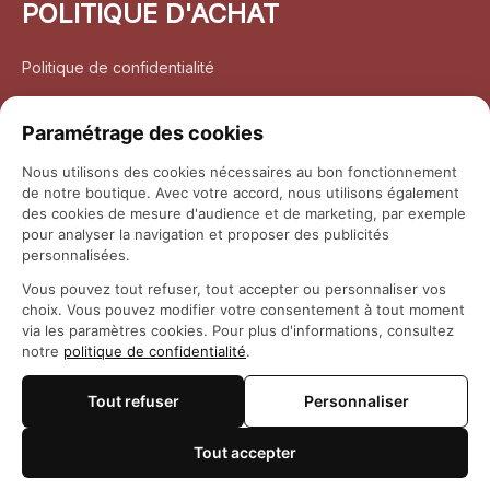
POLITIQUE D'ACHAT
Politique de confidentialité
Conditions d’utilisation
Paramétrage des cookies
Politique d’expédition
Nous utilisons des cookies nécessaires au bon fonctionnement
de notre boutique. Avec votre accord, nous utilisons également
Politique de retour et remboursement
des cookies de mesure d'audience et de marketing, par exemple
pour analyser la navigation et proposer des publicités
Coordonnées
personnalisées.
Vous pouvez tout refuser, tout accepter ou personnaliser vos
Questions fréquemment posées
choix. Vous pouvez modifier votre consentement à tout moment
via les paramètres cookies. Pour plus d'informations, consultez
notre
politique de confidentialité
.
Rapport DMCA
Tout refuser
Personnaliser
© 2026 
Maison Otaku
Tout accepter
🍪