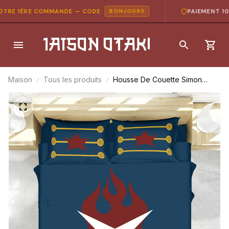
RE 1ÈRE COMMANDE — CODE
PAIEMENT 100%
BONJOUR5
Maison
Tous les produits
Housse De Couette Simon
Gurren Lagann Parure De Lit
Ensemble De Literie