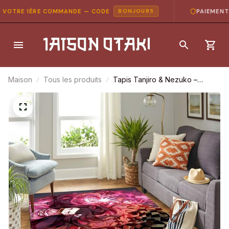
OTRE 1ÈRE COMMANDE — CODE
PAIEMENT 10
BONJOUR5
Maison
Tous les produits
Tapis Tanjiro & Nezuko –
Demon Slayer