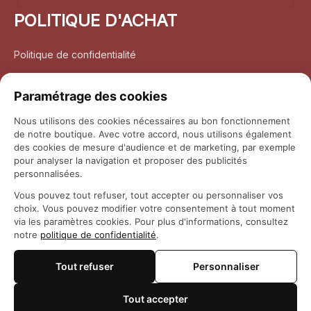
POLITIQUE D'ACHAT
Politique de confidentialité
Conditions d’utilisation
Paramétrage des cookies
Politique d’expédition
Nous utilisons des cookies nécessaires au bon fonctionnement
de notre boutique. Avec votre accord, nous utilisons également
Politique de retour et remboursement
des cookies de mesure d'audience et de marketing, par exemple
pour analyser la navigation et proposer des publicités
Coordonnées
personnalisées.
Vous pouvez tout refuser, tout accepter ou personnaliser vos
Questions fréquemment posées
choix. Vous pouvez modifier votre consentement à tout moment
via les paramètres cookies. Pour plus d'informations, consultez
notre
politique de confidentialité
.
Rapport DMCA
Tout refuser
Personnaliser
© 2026 
Maison Otaku
Tout accepter
🍪