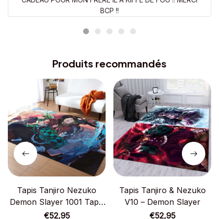
BCP !!
Produits recommandés
Tapis Tanjiro Nezuko
Tapis Tanjiro & Nezuko
Demon Slayer 1001 Tapis
V10 – Demon Slayer
Chambre
€52,95
€52,95