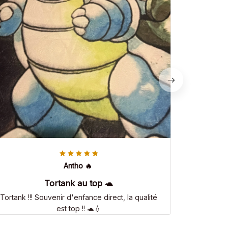
Antho 🔥
Tortank au top 🐢
Tortank !!! Souvenir d'enfance direct, la qualité
est top !! 🐢💧