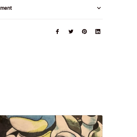
ement