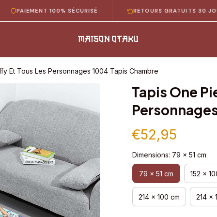
IEMENT 100% SÉCURISÉ
RETOURS GRATUITS 30 JOURS
ffy Et Tous Les Personnages 1004 Tapis Chambre
Tapis One Pie
Personnages
€52,95
Dimensions: 79 x 51 cm
79 x 51 cm
152 x 1
214 x 100 cm
214 x 