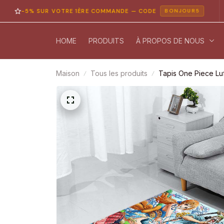
5% SUR VOTRE 1ÈRE COMMANDE — CODE
PA
BONJOUR5
HOME
PRODUITS
À PROPOS DE NOUS
Maison
Tous les produits
Tapis One Piece Lu