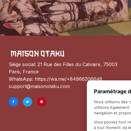
Siège social: 21 Rue des Filles du Calvaire, 75003 
Paris, France
WhatsApp: 
https://wa.me/+84966206648
support@maisonotaku.com
Paramétrage d
Nous utilisons des 
utilisons également
navigation et propos
Vous pouvez tout re
à tout moment via l