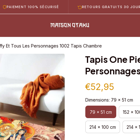
MENT 100% SÉCURISÉ
RETOURS GRATUITS 30 JOURS
ffy Et Tous Les Personnages 1002 Tapis Chambre
Tapis One Pie
Personnages
€52,95
Dimensions: 79 x 51 cm
79 x 51 cm
152 x 1
214 x 100 cm
214 x 