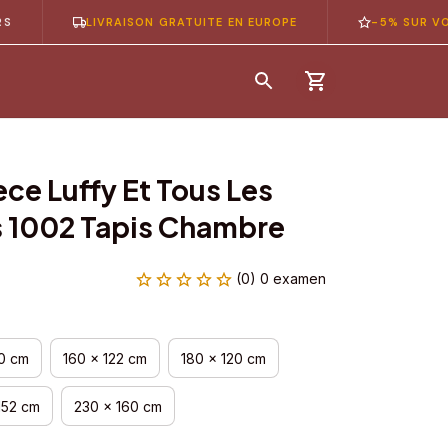
LIVRAISON GRATUITE EN EUROPE
-5% SUR VOTRE 1È
ce Luffy Et Tous Les 
 1002 Tapis Chambre
(0) 0 examen
00 cm
160 x 122 cm
180 x 120 cm
152 cm
230 x 160 cm