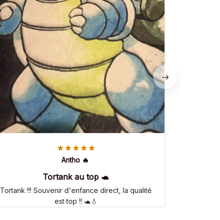
Antho 🔥
Tortank au top 🐢
Tortank !!! Souvenir d'enfance direct, la qualité
est top !! 🐢💧