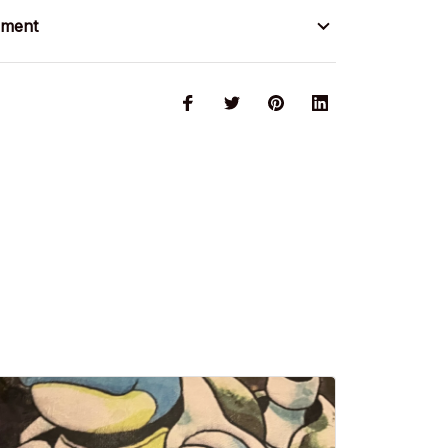
ement