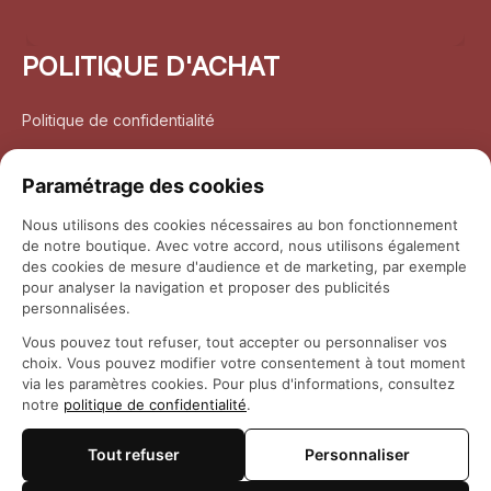
POLITIQUE D'ACHAT
Politique de confidentialité
Conditions d’utilisation
Paramétrage des cookies
Politique d’expédition
Nous utilisons des cookies nécessaires au bon fonctionnement
de notre boutique. Avec votre accord, nous utilisons également
Politique de retour et remboursement
des cookies de mesure d'audience et de marketing, par exemple
pour analyser la navigation et proposer des publicités
Coordonnées
personnalisées.
Vous pouvez tout refuser, tout accepter ou personnaliser vos
Questions fréquemment posées
choix. Vous pouvez modifier votre consentement à tout moment
via les paramètres cookies. Pour plus d'informations, consultez
notre
politique de confidentialité
.
Rapport DMCA
Tout refuser
Personnaliser
© 2026 
Maison Otaku