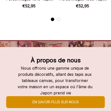
Chambre
Chambre
€52,95
€52,95
À propos de nous
Nous offrons une gamme unique de 
produits décoratifs, allant des tapis aux 
tableaux canvas, pour transformer 
votre maison en un espace où l'âme du 
Japon prend vie
EN SAVOIR PLUS SUR NOUS