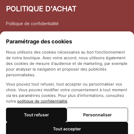
POLITIQUE D'ACHAT
Politique de confidentialité
Conditions d’utilisation
Paramétrage des cookies
Politique d’expédition
Nous utilisons des cookies nécessaires au bon fonctionnement
de notre boutique. Avec votre accord, nous utilisons également
Politique de retour et remboursement
des cookies de mesure d'audience et de marketing, par exemple
pour analyser la navigation et proposer des publicités
Coordonnées
personnalisées.
Vous pouvez tout refuser, tout accepter ou personnaliser vos
Questions fréquemment posées
choix. Vous pouvez modifier votre consentement à tout moment
via les paramètres cookies. Pour plus d'informations, consultez
notre
politique de confidentialité
.
Rapport DMCA
Tout refuser
Personnaliser
© 2026 
Maison Otaku
Tout accepter
🍪