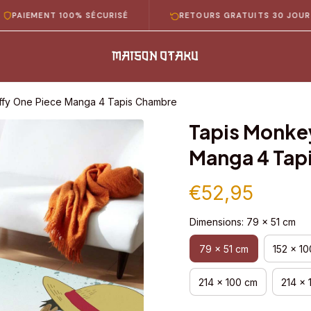
MENT 100% SÉCURISÉ
RETOURS GRATUITS 30 JOURS
uffy One Piece Manga 4 Tapis Chambre
Tapis Monkey
Manga 4 Tap
€52,95
Dimensions: 79 x 51 cm
79 x 51 cm
152 x 1
214 x 100 cm
214 x 