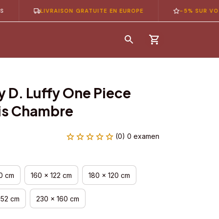
LIVRAISON GRATUITE EN EUROPE
-5% SUR VOTRE 1È
 D. Luffy One Piece 
is Chambre
(0) 0 examen
00 cm
160 x 122 cm
180 x 120 cm
152 cm
230 x 160 cm