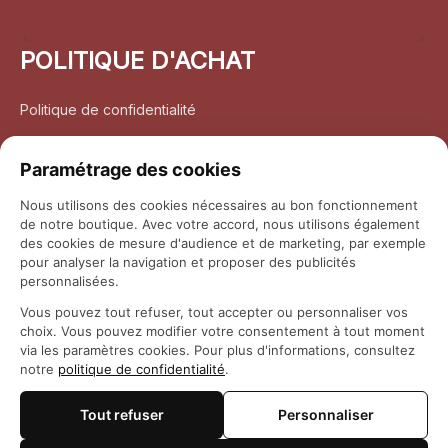
POLITIQUE D'ACHAT
Politique de confidentialité
Conditions d’utilisation
Paramétrage des cookies
Politique d’expédition
Nous utilisons des cookies nécessaires au bon fonctionnement
de notre boutique. Avec votre accord, nous utilisons également
Politique de retour et remboursement
des cookies de mesure d'audience et de marketing, par exemple
pour analyser la navigation et proposer des publicités
Coordonnées
personnalisées.
Vous pouvez tout refuser, tout accepter ou personnaliser vos
Questions fréquemment posées
choix. Vous pouvez modifier votre consentement à tout moment
via les paramètres cookies. Pour plus d'informations, consultez
notre
politique de confidentialité
.
Rapport DMCA
Tout refuser
Personnaliser
© 2026 
Maison Otaku