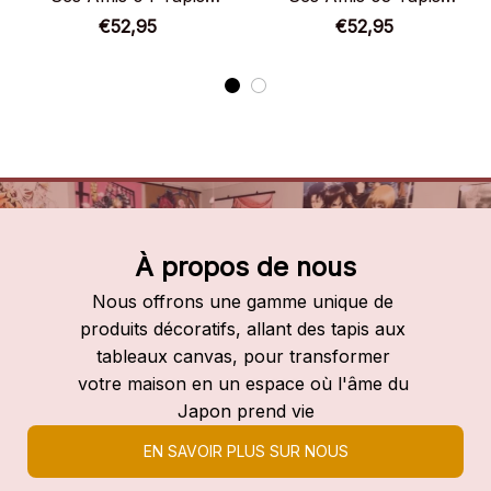
Chambre
Chambre
€52,95
€52,95
À propos de nous
Nous offrons une gamme unique de 
produits décoratifs, allant des tapis aux 
tableaux canvas, pour transformer 
votre maison en un espace où l'âme du 
Japon prend vie
EN SAVOIR PLUS SUR NOUS