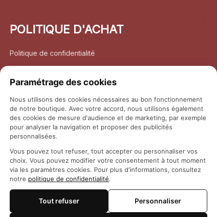
POLITIQUE D'ACHAT
Politique de confidentialité
Conditions d’utilisation
Paramétrage des cookies
Politique d’expédition
Nous utilisons des cookies nécessaires au bon fonctionnement
de notre boutique. Avec votre accord, nous utilisons également
Politique de retour et remboursement
des cookies de mesure d'audience et de marketing, par exemple
pour analyser la navigation et proposer des publicités
Coordonnées
personnalisées.
Vous pouvez tout refuser, tout accepter ou personnaliser vos
Questions fréquemment posées
choix. Vous pouvez modifier votre consentement à tout moment
via les paramètres cookies. Pour plus d'informations, consultez
notre
politique de confidentialité
.
Rapport DMCA
Tout refuser
Personnaliser
© 2026 
Maison Otaku