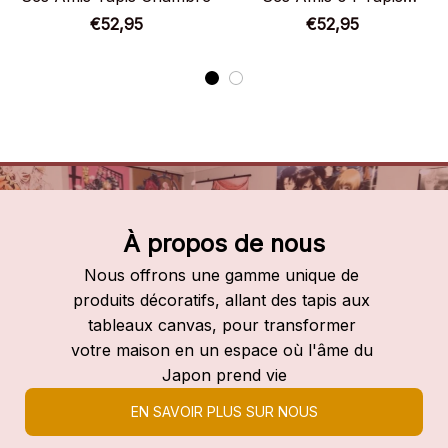
Chambre
€52,95
€52,95
À propos de nous
Nous offrons une gamme unique de 
produits décoratifs, allant des tapis aux 
tableaux canvas, pour transformer 
votre maison en un espace où l'âme du 
Japon prend vie
EN SAVOIR PLUS SUR NOUS