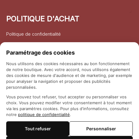
POLITIQUE D'ACHAT
Politique de confidentialité
Conditions d’utilisation
Paramétrage des cookies
Politique d’expédition
Nous utilisons des cookies nécessaires au bon fonctionnement
de notre boutique. Avec votre accord, nous utilisons également
Politique de retour et remboursement
des cookies de mesure d'audience et de marketing, par exemple
pour analyser la navigation et proposer des publicités
Coordonnées
personnalisées.
Vous pouvez tout refuser, tout accepter ou personnaliser vos
Questions fréquemment posées
choix. Vous pouvez modifier votre consentement à tout moment
via les paramètres cookies. Pour plus d'informations, consultez
notre
politique de confidentialité
.
Rapport DMCA
Tout refuser
Personnaliser
© 2026 
Maison Otaku