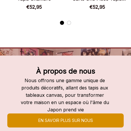
Chambre
€52,95
€52,95
À propos de nous
Nous offrons une gamme unique de 
produits décoratifs, allant des tapis aux 
tableaux canvas, pour transformer 
votre maison en un espace où l'âme du 
Japon prend vie
EN SAVOIR PLUS SUR NOUS