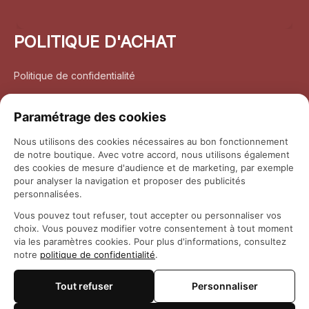
POLITIQUE D'ACHAT
Politique de confidentialité
Conditions d’utilisation
Paramétrage des cookies
Politique d’expédition
Nous utilisons des cookies nécessaires au bon fonctionnement
de notre boutique. Avec votre accord, nous utilisons également
Politique de retour et remboursement
des cookies de mesure d'audience et de marketing, par exemple
pour analyser la navigation et proposer des publicités
Coordonnées
personnalisées.
Vous pouvez tout refuser, tout accepter ou personnaliser vos
Questions fréquemment posées
choix. Vous pouvez modifier votre consentement à tout moment
via les paramètres cookies. Pour plus d'informations, consultez
notre
politique de confidentialité
.
Rapport DMCA
Tout refuser
Personnaliser
© 2026 
Maison Otaku