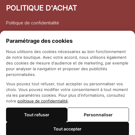
POLITIQUE D'ACHAT
Politique de confidentialité
Conditions d’utilisation
Paramétrage des cookies
Politique d’expédition
Nous utilisons des cookies nécessaires au bon fonctionnement
de notre boutique. Avec votre accord, nous utilisons également
Politique de retour et remboursement
des cookies de mesure d'audience et de marketing, par exemple
pour analyser la navigation et proposer des publicités
Coordonnées
personnalisées.
Vous pouvez tout refuser, tout accepter ou personnaliser vos
Questions fréquemment posées
choix. Vous pouvez modifier votre consentement à tout moment
via les paramètres cookies. Pour plus d'informations, consultez
notre
politique de confidentialité
.
Rapport DMCA
Tout refuser
Personnaliser
© 2026 
Maison Otaku
Tout accepter
🍪