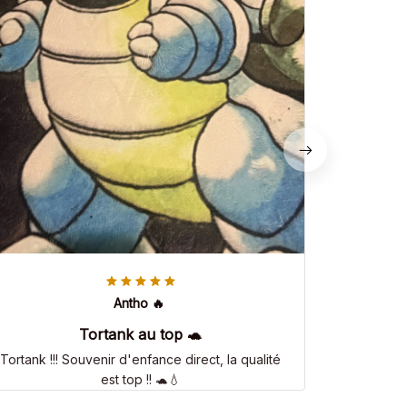
Antho 🔥
Tortank au top 🐢
Tortank !!! Souvenir d'enfance direct, la qualité
est top !! 🐢💧