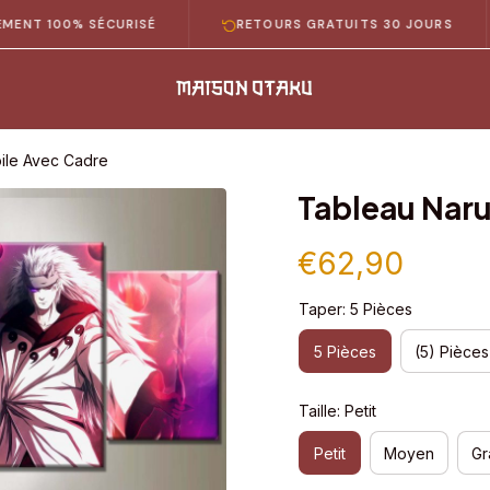
0% SÉCURISÉ
RETOURS GRATUITS 30 JOURS
LI
oile Avec Cadre
Tableau Naru
€62,90
Taper: 5 Pièces
5 Pièces
(5) Pièces
Taille: Petit
Petit
Moyen
Gr