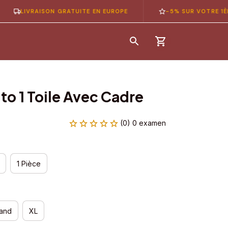
VRAISON GRATUITE EN EUROPE
-5% SUR VOTRE 1ÈRE COM
to 1 Toile Avec Cadre
(0) 0 examen
1 Pièce
and
XL