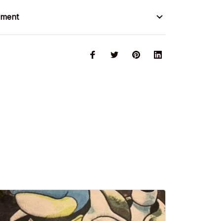
ement