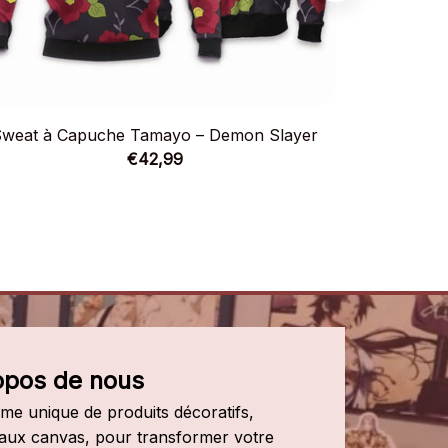
weat à Capuche Tamayo – Demon Slayer
Sweat à
€42,99
opos de nous
e unique de produits décoratifs, 
leaux canvas, pour transformer votre 