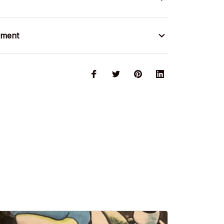
ement