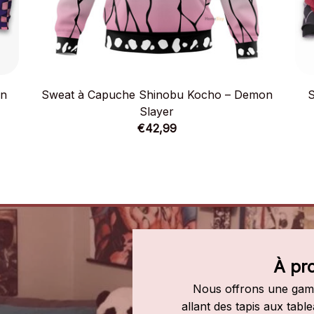
on
Sweat à Capuche Shinobu Kocho – Demon
S
Slayer
€42,99
À pr
Nous offrons une gamm
allant des tapis aux tab