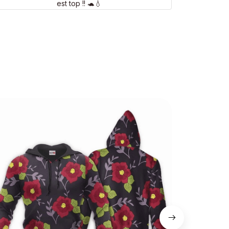
est top !! 🐢💧