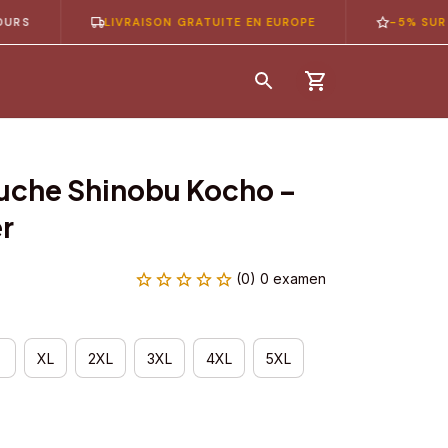
LIVRAISON GRATUITE EN EUROPE
-5% SUR VOTRE
uche Shinobu Kocho – 
r
(0) 0 examen
XL
2XL
3XL
4XL
5XL