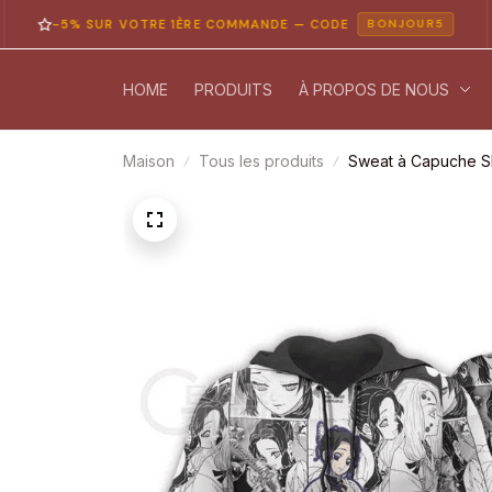
-5% SUR VOTRE 1ÈRE COMMANDE — CODE
P
BONJOUR5
HOME
PRODUITS
À PROPOS DE NOUS
Maison
Tous les produits
Sweat à Capuche S