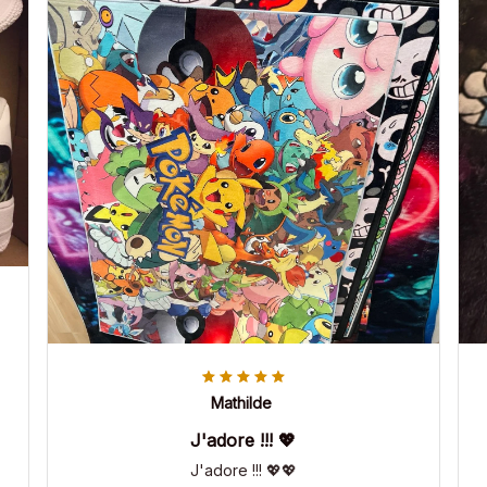
Mathilde
J'adore !!! 💖
J'adore !!! 💖💖