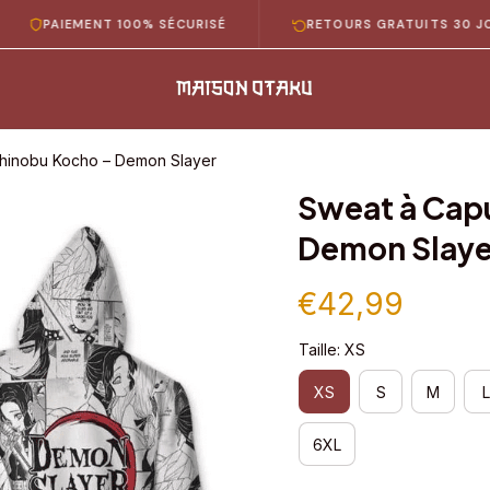
AIEMENT 100% SÉCURISÉ
RETOURS GRATUITS 30 JOURS
hinobu Kocho – Demon Slayer
Sweat à Cap
Demon Slaye
€42,99
Taille: XS
XS
S
M
L
6XL