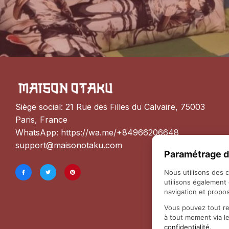
Siège social: 21 Rue des Filles du Calvaire, 75003 
Paris, France
WhatsApp: 
https://wa.me/+84966206648
support@maisonotaku.com
Paramétrage d
Nous utilisons des 
utilisons également
navigation et propos
Vous pouvez tout re
à tout moment via l
confidentialité
.