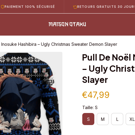
MENT 100% SÉCURISÉ
RETOURS GRATUITS 30 JOURS
 Inosuke Hashibira – Ugly Christmas Sweater Demon Slayer
Pull De Noël
– Ugly Chri
Slayer
€47,99
Taille: S
S
M
L
XL