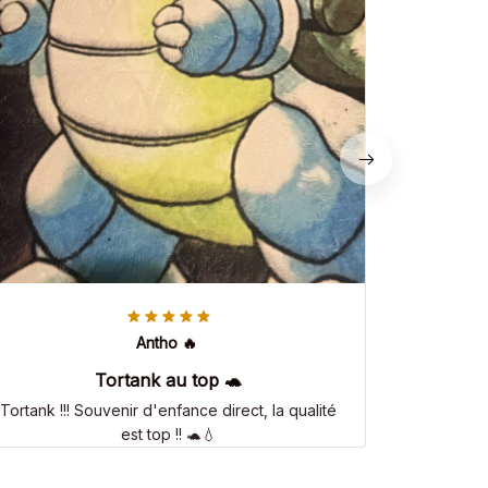
Antho 🔥
Tortank au top 🐢
Tortank !!! Souvenir d'enfance direct, la qualité
est top !! 🐢💧