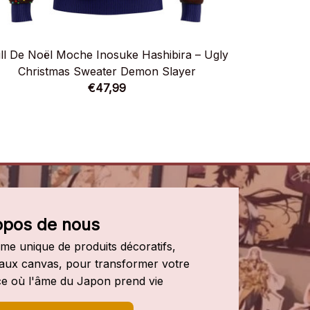
ll De Noël Moche Inosuke Hashibira – Ugly
Pull De Noë
Christmas Sweater Demon Slayer
Chris
€47,99
opos de nous
e unique de produits décoratifs, 
leaux canvas, pour transformer votre 
e où l'âme du Japon prend vie