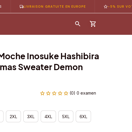
LIVRAISON GRATUITE EN EUROPE
-5% SUR VOTRE 1È
 Moche Inosuke Hashibira 
stmas Sweater Demon 
(0) 0 examen
2XL
3XL
4XL
5XL
6XL