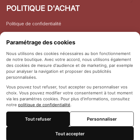
POLITIQUE D'ACHAT
Politique de confidentialité
Conditions d’utilisation
Paramétrage des cookies
Politique d’expédition
Nous utilisons des cookies nécessaires au bon fonctionnement
de notre boutique. Avec votre accord, nous utilisons également
Politique de retour et remboursement
des cookies de mesure d'audience et de marketing, par exemple
pour analyser la navigation et proposer des publicités
Coordonnées
personnalisées.
Vous pouvez tout refuser, tout accepter ou personnaliser vos
Questions fréquemment posées
choix. Vous pouvez modifier votre consentement à tout moment
via les paramètres cookies. Pour plus d'informations, consultez
notre
politique de confidentialité
.
Rapport DMCA
Tout refuser
Personnaliser
© 2026 
Maison Otaku
Tout accepter
🍪