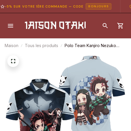
-5% SUR VOTRE 1ÈRE COMMANDE — CODE
P
BONJOUR5
Maison
Tous les produits
Polo Team Kanjiro Nezuko
Inosuke – Demon Slayer