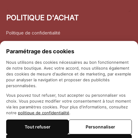
POLITIQUE D'ACHAT
Politique de confidentialité
Conditions d’utilisation
Paramétrage des cookies
Politique d’expédition
Nous utilisons des cookies nécessaires au bon fonctionnement
de notre boutique. Avec votre accord, nous utilisons également
Politique de retour et remboursement
des cookies de mesure d'audience et de marketing, par exemple
pour analyser la navigation et proposer des publicités
Coordonnées
personnalisées.
Vous pouvez tout refuser, tout accepter ou personnaliser vos
Questions fréquemment posées
choix. Vous pouvez modifier votre consentement à tout moment
via les paramètres cookies. Pour plus d'informations, consultez
notre
politique de confidentialité
.
Rapport DMCA
Tout refuser
Personnaliser
© 2026 
Maison Otaku