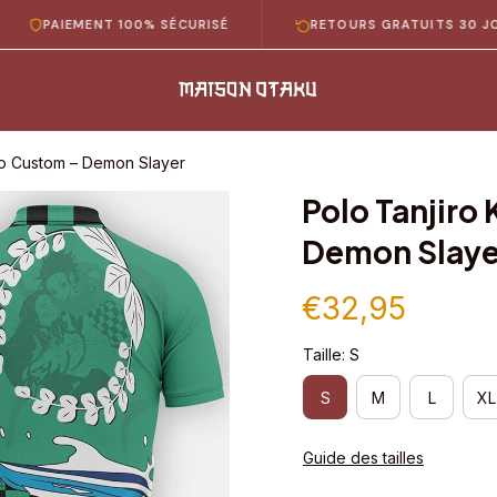
AIEMENT 100% SÉCURISÉ
RETOURS GRATUITS 30 JOURS
o Custom – Demon Slayer
Polo Tanjiro
Demon Slaye
€32,95
Taille: S
S
M
L
XL
Guide des tailles