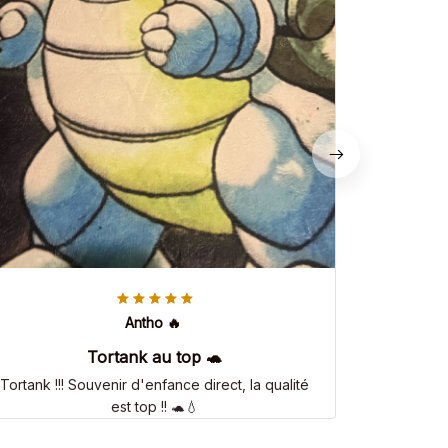
Antho 🔥
Tortank au top 🐢
Tortank !!! Souvenir d'enfance direct, la qualité
est top !! 🐢💧