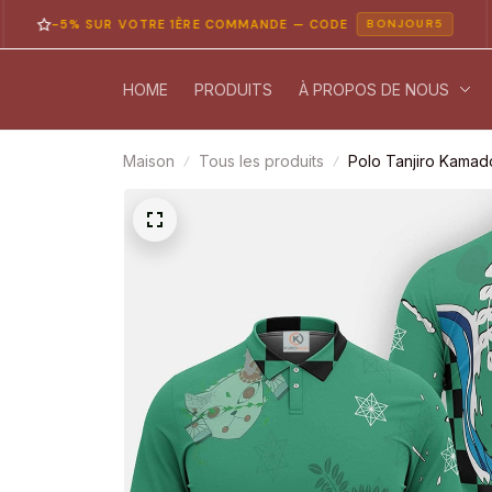
-5% SUR VOTRE 1ÈRE COMMANDE — CODE
P
BONJOUR5
HOME
PRODUITS
À PROPOS DE NOUS
Maison
Tous les produits
Polo Tanjiro Kamad