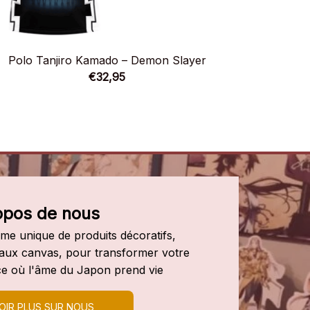
Polo Tanjiro Kamado – Demon Slayer
Polo T
€32,95
opos de nous
e unique de produits décoratifs, 
leaux canvas, pour transformer votre 
e où l'âme du Japon prend vie
OIR PLUS SUR NOUS