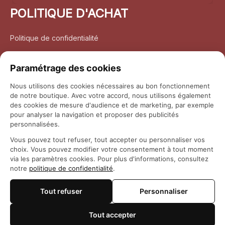
POLITIQUE D'ACHAT
Politique de confidentialité
Conditions d’utilisation
Paramétrage des cookies
Politique d’expédition
Nous utilisons des cookies nécessaires au bon fonctionnement
de notre boutique. Avec votre accord, nous utilisons également
Politique de retour et remboursement
des cookies de mesure d'audience et de marketing, par exemple
pour analyser la navigation et proposer des publicités
Coordonnées
personnalisées.
Vous pouvez tout refuser, tout accepter ou personnaliser vos
Questions fréquemment posées
choix. Vous pouvez modifier votre consentement à tout moment
via les paramètres cookies. Pour plus d'informations, consultez
notre
politique de confidentialité
.
Rapport DMCA
Tout refuser
Personnaliser
© 2026 
Maison Otaku
Tout accepter
🍪