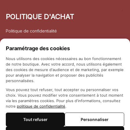
POLITIQUE D'ACHAT
Politique de confidentialité
Conditions d’utilisation
Paramétrage des cookies
Politique d’expédition
Nous utilisons des cookies nécessaires au bon fonctionnement
de notre boutique. Avec votre accord, nous utilisons également
Politique de retour et remboursement
des cookies de mesure d'audience et de marketing, par exemple
pour analyser la navigation et proposer des publicités
Coordonnées
personnalisées.
Vous pouvez tout refuser, tout accepter ou personnaliser vos
Questions fréquemment posées
choix. Vous pouvez modifier votre consentement à tout moment
via les paramètres cookies. Pour plus d'informations, consultez
notre
politique de confidentialité
.
Rapport DMCA
Tout refuser
Personnaliser
© 2026 
Maison Otaku