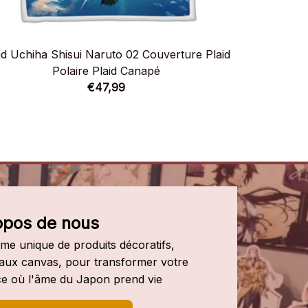
id Uchiha Shisui Naruto 02 Couverture Plaid
Plaid Uchih
Polaire Plaid Canapé
€47,99
opos de nous
e unique de produits décoratifs, 
leaux canvas, pour transformer votre 
e où l'âme du Japon prend vie