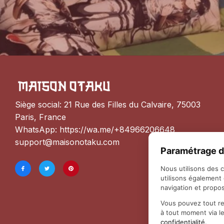
Siège social: 21 Rue des Filles du Calvaire, 75003 
Paris, France
WhatsApp: 
https://wa.me/+84966206648
support@maisonotaku.com
Paramétrage d
Nous utilisons des 
utilisons également
navigation et propos
Vous pouvez tout re
à tout moment via l
confidentialité
.