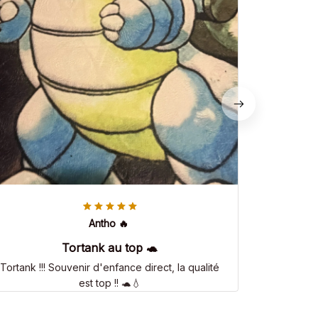
Antho 🔥
Tortank au top 🐢
Tortank !!! Souvenir d'enfance direct, la qualité
est top !! 🐢💧