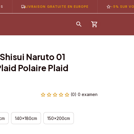
LIVRAISON GRATUITE EN EUROPE
-5% SUR VOTRE 1È
Shisui Naruto 01 
aid Polaire Plaid 
(0) 0 examen
cm
140x180cm
150x200cm