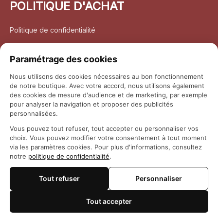
POLITIQUE D'ACHAT
Politique de confidentialité
Conditions d’utilisation
Paramétrage des cookies
Politique d’expédition
Nous utilisons des cookies nécessaires au bon fonctionnement
de notre boutique. Avec votre accord, nous utilisons également
Politique de retour et remboursement
des cookies de mesure d'audience et de marketing, par exemple
pour analyser la navigation et proposer des publicités
Coordonnées
personnalisées.
Vous pouvez tout refuser, tout accepter ou personnaliser vos
Questions fréquemment posées
choix. Vous pouvez modifier votre consentement à tout moment
via les paramètres cookies. Pour plus d'informations, consultez
notre
politique de confidentialité
.
Rapport DMCA
Tout refuser
Personnaliser
© 2026 
Maison Otaku
Tout accepter
🍪