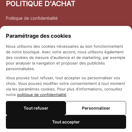
POLITIQUE D'ACHAT
Politique de confidentialité
Conditions d’utilisation
Paramétrage des cookies
Politique d’expédition
Nous utilisons des cookies nécessaires au bon fonctionnement
de notre boutique. Avec votre accord, nous utilisons également
Politique de retour et remboursement
des cookies de mesure d'audience et de marketing, par exemple
pour analyser la navigation et proposer des publicités
Coordonnées
personnalisées.
Vous pouvez tout refuser, tout accepter ou personnaliser vos
Questions fréquemment posées
choix. Vous pouvez modifier votre consentement à tout moment
via les paramètres cookies. Pour plus d'informations, consultez
notre
politique de confidentialité
.
Rapport DMCA
Tout refuser
Personnaliser
© 2026 
Maison Otaku
Tout accepter
🍪