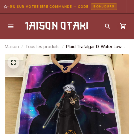
-5% SUR VOTRE 1ÈRE COMMANDE — CODE
BONJOUR5
Maison
Tous les produits
Plaid Trafalgar D. Water Law
One Piece 02 Couverture Plaid
Polaire Plaid Canapé