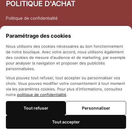
POLITIQUE D'ACHAT
Politique de confidentialité
Conditions d’utilisation
Paramétrage des cookies
Politique d’expédition
Nous utilisons des cookies nécessaires au bon fonctionnement
de notre boutique. Avec votre accord, nous utilisons également
Politique de retour et remboursement
des cookies de mesure d'audience et de marketing, par exemple
pour analyser la navigation et proposer des publicités
Coordonnées
personnalisées.
Vous pouvez tout refuser, tout accepter ou personnaliser vos
Questions fréquemment posées
choix. Vous pouvez modifier votre consentement à tout moment
via les paramètres cookies. Pour plus d'informations, consultez
notre
politique de confidentialité
.
Rapport DMCA
Tout refuser
Personnaliser
© 2026 
Maison Otaku
Tout accepter
🍪