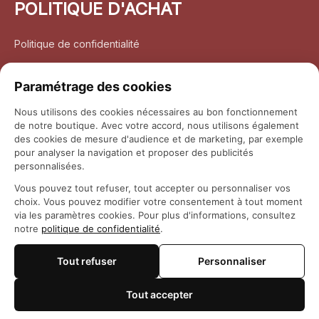
POLITIQUE D'ACHAT
Politique de confidentialité
Conditions d’utilisation
Paramétrage des cookies
Politique d’expédition
Nous utilisons des cookies nécessaires au bon fonctionnement
de notre boutique. Avec votre accord, nous utilisons également
Politique de retour et remboursement
des cookies de mesure d'audience et de marketing, par exemple
pour analyser la navigation et proposer des publicités
Coordonnées
personnalisées.
Vous pouvez tout refuser, tout accepter ou personnaliser vos
Questions fréquemment posées
choix. Vous pouvez modifier votre consentement à tout moment
via les paramètres cookies. Pour plus d'informations, consultez
notre
politique de confidentialité
.
Rapport DMCA
Tout refuser
Personnaliser
© 2026 
Maison Otaku
Tout accepter
🍪