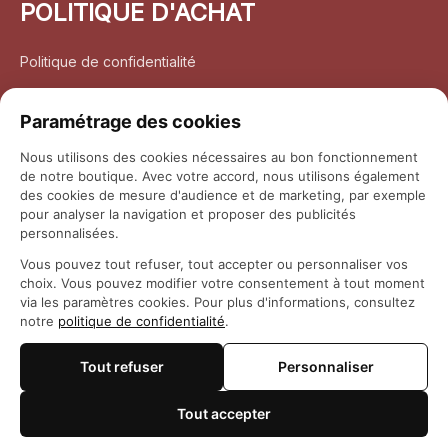
POLITIQUE D'ACHAT
Politique de confidentialité
Conditions d’utilisation
Paramétrage des cookies
Politique d’expédition
Nous utilisons des cookies nécessaires au bon fonctionnement
de notre boutique. Avec votre accord, nous utilisons également
Politique de retour et remboursement
des cookies de mesure d'audience et de marketing, par exemple
pour analyser la navigation et proposer des publicités
Coordonnées
personnalisées.
Vous pouvez tout refuser, tout accepter ou personnaliser vos
Questions fréquemment posées
choix. Vous pouvez modifier votre consentement à tout moment
via les paramètres cookies. Pour plus d'informations, consultez
notre
politique de confidentialité
.
Rapport DMCA
Tout refuser
Personnaliser
© 2026 
Maison Otaku
Tout accepter
🍪