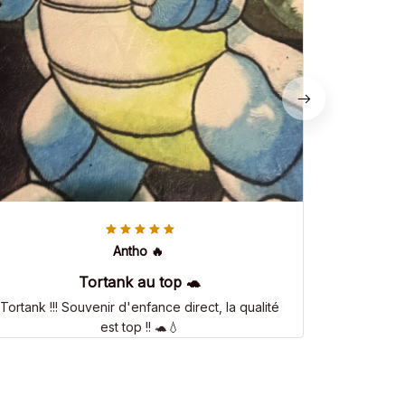
Antho 🔥
Tortank au top 🐢
Tortank !!! Souvenir d'enfance direct, la qualité
est top !! 🐢💧