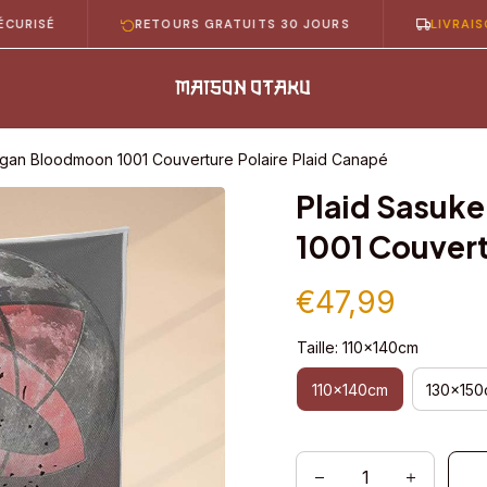
É
RETOURS GRATUITS 30 JOURS
LIVRAISON GRA
ngan Bloodmoon 1001 Couverture Polaire Plaid Canapé
Plaid Sasuke
1001 Couvert
€47,99
Taille: 110x140cm
110x140cm
130x150