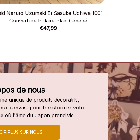
aid Naruto Uzumaki Et Sasuke Uchiwa 1001
Plaid Scea
Couverture Polaire Plaid Canapé
€47,99
opos de nous
e unique de produits décoratifs, 
leaux canvas, pour transformer votre 
e où l'âme du Japon prend vie
OIR PLUS SUR NOUS