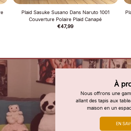
re
Plaid Sasuke Susano Dans Naruto 1001
Pl
Couverture Polaire Plaid Canapé
€47,99
À pr
Nous offrons une gamm
allant des tapis aux tab
maison en un espac
EN SAV