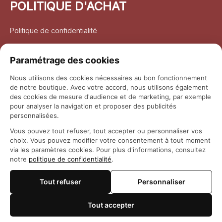
POLITIQUE D'ACHAT
Politique de confidentialité
Conditions d’utilisation
Paramétrage des cookies
Politique d’expédition
Nous utilisons des cookies nécessaires au bon fonctionnement
de notre boutique. Avec votre accord, nous utilisons également
Politique de retour et remboursement
des cookies de mesure d'audience et de marketing, par exemple
pour analyser la navigation et proposer des publicités
Coordonnées
personnalisées.
Vous pouvez tout refuser, tout accepter ou personnaliser vos
Questions fréquemment posées
choix. Vous pouvez modifier votre consentement à tout moment
via les paramètres cookies. Pour plus d'informations, consultez
notre
politique de confidentialité
.
Rapport DMCA
Tout refuser
Personnaliser
© 2026 
Maison Otaku
Tout accepter
🍪