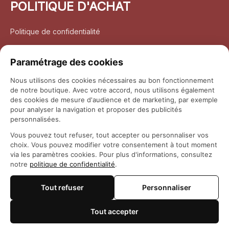
POLITIQUE D'ACHAT
Politique de confidentialité
Conditions d’utilisation
Paramétrage des cookies
Politique d’expédition
Nous utilisons des cookies nécessaires au bon fonctionnement
de notre boutique. Avec votre accord, nous utilisons également
Politique de retour et remboursement
des cookies de mesure d'audience et de marketing, par exemple
pour analyser la navigation et proposer des publicités
Coordonnées
personnalisées.
Vous pouvez tout refuser, tout accepter ou personnaliser vos
Questions fréquemment posées
choix. Vous pouvez modifier votre consentement à tout moment
via les paramètres cookies. Pour plus d'informations, consultez
notre
politique de confidentialité
.
Rapport DMCA
Tout refuser
Personnaliser
© 2026 
Maison Otaku
Tout accepter
🍪