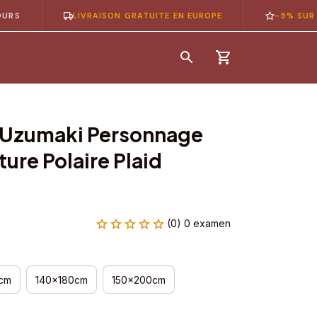
LIVRAISON GRATUITE EN EUROPE
-5% SUR VOTRE 
 Uzumaki Personnage 
re Polaire Plaid 
(0) 0 examen
cm
140x180cm
150x200cm