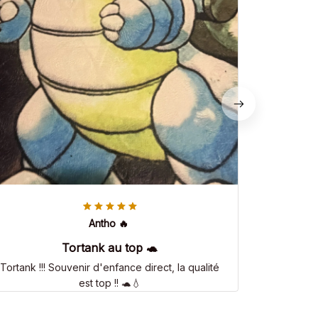
Antho 🔥
Tortank au top 🐢
Tortank !!! Souvenir d'enfance direct, la qualité
est top !! 🐢💧