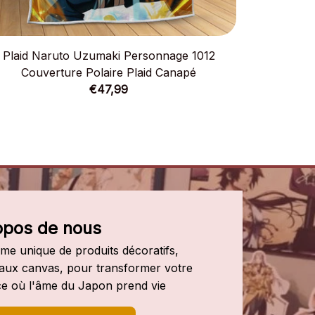
Plaid Naruto Uzumaki Personnage 1012
Plaid N
Couverture Polaire Plaid Canapé
Couv
€47,99
opos de nous
e unique de produits décoratifs, 
leaux canvas, pour transformer votre 
e où l'âme du Japon prend vie