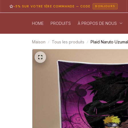
5% SUR VOTRE 1ÈRE COMMANDE — CODE
PA
BONJOUR5
HOME
PRODUITS
À PROPOS DE NOUS
Maison
Tous les produits
Plaid Naruto Uzuma