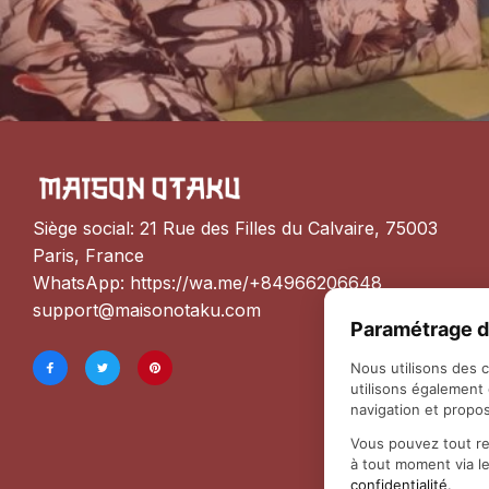
Siège social: 21 Rue des Filles du Calvaire, 75003 
Paris, France
WhatsApp: 
https://wa.me/+84966206648
support@maisonotaku.com
Paramétrage d
Nous utilisons des 
utilisons également
navigation et propos
Vous pouvez tout re
à tout moment via l
confidentialité
.