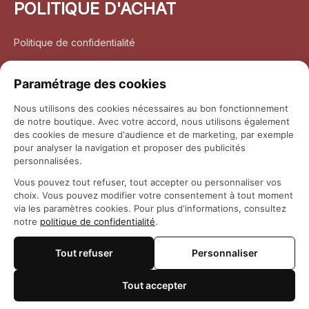
POLITIQUE D'ACHAT
Politique de confidentialité
Conditions d’utilisation
Paramétrage des cookies
Politique d’expédition
Nous utilisons des cookies nécessaires au bon fonctionnement
de notre boutique. Avec votre accord, nous utilisons également
Politique de retour et remboursement
des cookies de mesure d'audience et de marketing, par exemple
pour analyser la navigation et proposer des publicités
Coordonnées
personnalisées.
Vous pouvez tout refuser, tout accepter ou personnaliser vos
Questions fréquemment posées
choix. Vous pouvez modifier votre consentement à tout moment
via les paramètres cookies. Pour plus d'informations, consultez
notre
politique de confidentialité
.
Rapport DMCA
Tout refuser
Personnaliser
© 2026 
Maison Otaku
Tout accepter
🍪