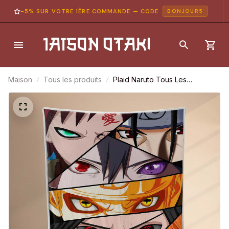
-5% SUR VOTRE 1ÈRE COMMANDE — CODE
BONJOUR5
Maison
Tous les produits
Plaid Naruto Tous Les
Personnages 1003 Couverture
Polaire Plaid Canapé