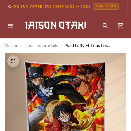
-5% SUR VOTRE 1ÈRE COMMANDE — CODE
BONJOUR5
Maison
Tous les produits
Plaid Luffy Et Tous Les
Personnages 1012 Couverture
Polaire Plaid Canapé