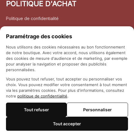
POLITIQUE D'ACHAT
Politique de confidentialité
Conditions d’utilisation
Paramétrage des cookies
Politique d’expédition
Nous utilisons des cookies nécessaires au bon fonctionnement
de notre boutique. Avec votre accord, nous utilisons également
Politique de retour et remboursement
des cookies de mesure d'audience et de marketing, par exemple
pour analyser la navigation et proposer des publicités
Coordonnées
personnalisées.
Vous pouvez tout refuser, tout accepter ou personnaliser vos
Questions fréquemment posées
choix. Vous pouvez modifier votre consentement à tout moment
via les paramètres cookies. Pour plus d'informations, consultez
notre
politique de confidentialité
.
Rapport DMCA
Tout refuser
Personnaliser
© 2026 
Maison Otaku
Tout accepter
🍪