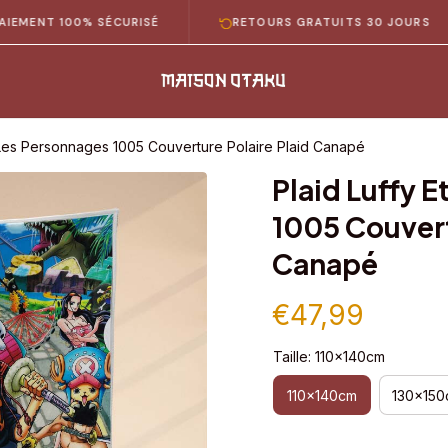
 100% SÉCURISÉ
RETOURS GRATUITS 30 JOURS
 Les Personnages 1005 Couverture Polaire Plaid Canapé
Plaid Luffy E
1005 Couvertu
Canapé
€47,99
Taille: 110x140cm
110x140cm
130x150