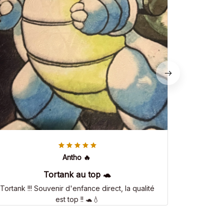
Antho 🔥
Tortank au top 🐢
Tortank !!! Souvenir d'enfance direct, la qualité
est top !! 🐢💧