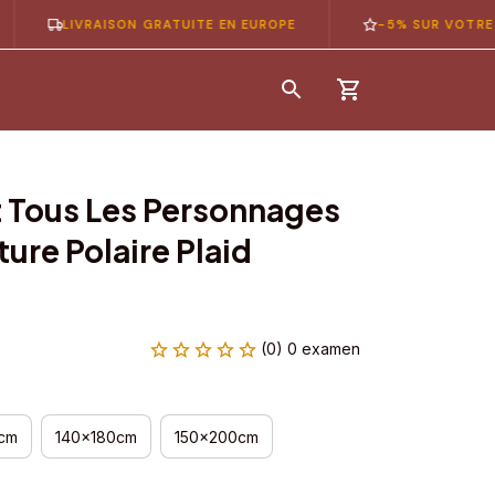
LIVRAISON GRATUITE EN EUROPE
-5% SUR VOTRE 1ÈRE 
t Tous Les Personnages 
re Polaire Plaid 
(0) 0 examen
cm
140x180cm
150x200cm