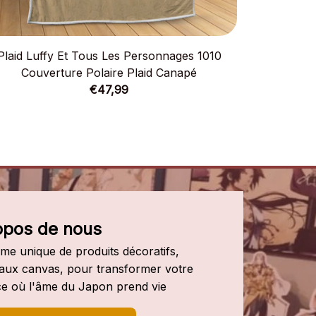
Plaid Luffy Et Tous Les Personnages 1010
Plaid Luf
Couverture Polaire Plaid Canapé
Couv
€47,99
opos de nous
e unique de produits décoratifs, 
leaux canvas, pour transformer votre 
e où l'âme du Japon prend vie