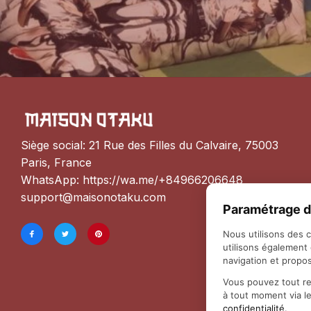
Siège social: 21 Rue des Filles du Calvaire, 75003 
Paris, France
WhatsApp: 
https://wa.me/+84966206648
support@maisonotaku.com
Paramétrage d
Nous utilisons des 
utilisons également
navigation et propos
Vous pouvez tout re
à tout moment via l
confidentialité
.