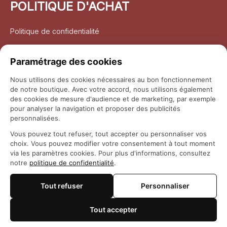
POLITIQUE D'ACHAT
Politique de confidentialité
Conditions d’utilisation
Paramétrage des cookies
Politique d’expédition
Nous utilisons des cookies nécessaires au bon fonctionnement
de notre boutique. Avec votre accord, nous utilisons également
Politique de retour et remboursement
des cookies de mesure d'audience et de marketing, par exemple
pour analyser la navigation et proposer des publicités
Coordonnées
personnalisées.
Vous pouvez tout refuser, tout accepter ou personnaliser vos
Questions fréquemment posées
choix. Vous pouvez modifier votre consentement à tout moment
via les paramètres cookies. Pour plus d'informations, consultez
notre
politique de confidentialité
.
Rapport DMCA
Tout refuser
Personnaliser
© 2026 
Maison Otaku
Tout accepter
🍪