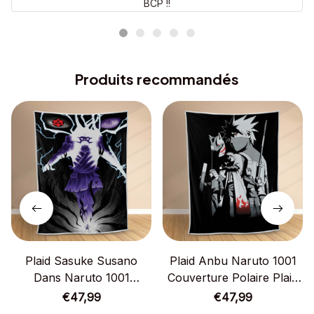
BCP !!
Produits recommandés
Plaid Sasuke Susano
Plaid Anbu Naruto 1001
Dans Naruto 1001
Couverture Polaire Plaid
Couverture Polaire Plaid
Canapé
€47,99
€47,99
Canapé