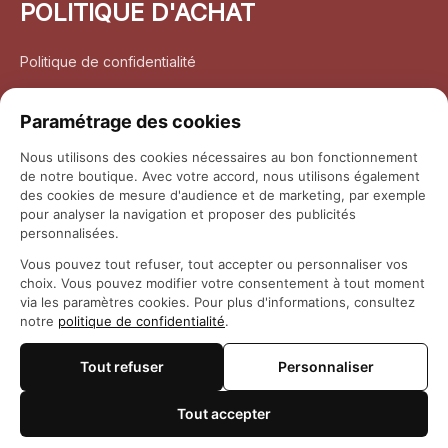
POLITIQUE D'ACHAT
Politique de confidentialité
Conditions d’utilisation
Paramétrage des cookies
Politique d’expédition
Nous utilisons des cookies nécessaires au bon fonctionnement
de notre boutique. Avec votre accord, nous utilisons également
Politique de retour et remboursement
des cookies de mesure d'audience et de marketing, par exemple
pour analyser la navigation et proposer des publicités
Coordonnées
personnalisées.
Vous pouvez tout refuser, tout accepter ou personnaliser vos
Questions fréquemment posées
choix. Vous pouvez modifier votre consentement à tout moment
via les paramètres cookies. Pour plus d'informations, consultez
notre
politique de confidentialité
.
Rapport DMCA
Tout refuser
Personnaliser
© 2026 
Maison Otaku
Tout accepter
🍪