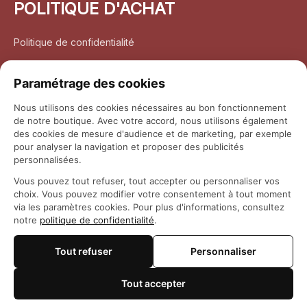
POLITIQUE D'ACHAT
Politique de confidentialité
Conditions d’utilisation
Paramétrage des cookies
Politique d’expédition
Nous utilisons des cookies nécessaires au bon fonctionnement
de notre boutique. Avec votre accord, nous utilisons également
Politique de retour et remboursement
des cookies de mesure d'audience et de marketing, par exemple
pour analyser la navigation et proposer des publicités
Coordonnées
personnalisées.
Vous pouvez tout refuser, tout accepter ou personnaliser vos
Questions fréquemment posées
choix. Vous pouvez modifier votre consentement à tout moment
via les paramètres cookies. Pour plus d'informations, consultez
notre
politique de confidentialité
.
Rapport DMCA
Tout refuser
Personnaliser
© 2026 
Maison Otaku
Tout accepter
🍪