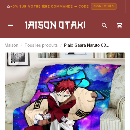
-5% SUR VOTRE 1ÈRE COMMANDE — CODE
BONJOUR5
Maison
Tous les produits
Plaid Gaara Naruto 03
Couverture Plaid Polaire Plaid
Canapé