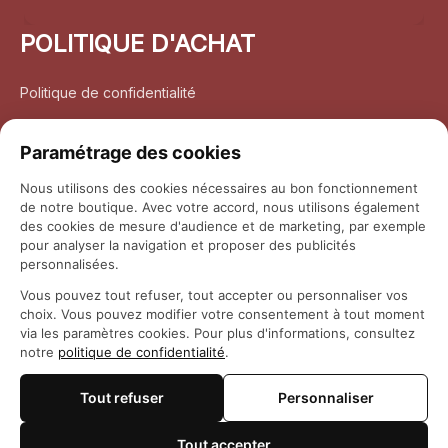
POLITIQUE D'ACHAT
Politique de confidentialité
Conditions d’utilisation
Paramétrage des cookies
Politique d’expédition
Nous utilisons des cookies nécessaires au bon fonctionnement
de notre boutique. Avec votre accord, nous utilisons également
Politique de retour et remboursement
des cookies de mesure d'audience et de marketing, par exemple
pour analyser la navigation et proposer des publicités
Coordonnées
personnalisées.
Vous pouvez tout refuser, tout accepter ou personnaliser vos
Questions fréquemment posées
choix. Vous pouvez modifier votre consentement à tout moment
via les paramètres cookies. Pour plus d'informations, consultez
notre
politique de confidentialité
.
Rapport DMCA
Tout refuser
Personnaliser
© 2026 
Maison Otaku
Tout accepter