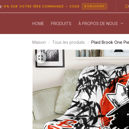
R VOTRE 1ÈRE COMMANDE — CODE
PAIEMEN
BONJOUR5
HOME
PRODUITS
À PROPOS DE NOUS
Maison
Tous les produits
Plaid Brook One Pi