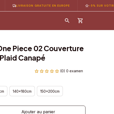
LIVRAISON GRATUITE EN EUROPE
-5% SUR VOTRE 1ÈRE 
One Piece 02 Couverture 
e Plaid Canapé
(0) 0 examen
cm
140x180cm
150x200cm
Ajouter au panier