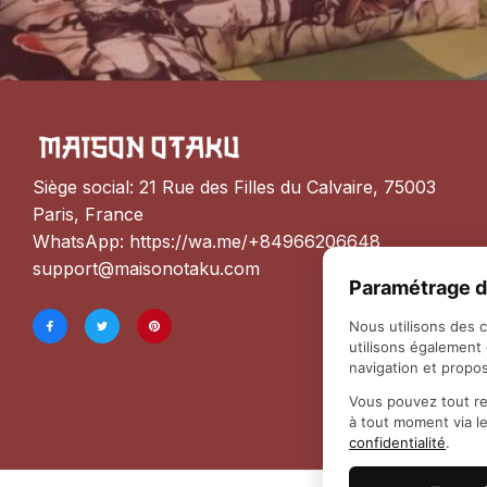
Siège social: 21 Rue des Filles du Calvaire, 75003 
Paris, France
WhatsApp: 
https://wa.me/+84966206648
support@maisonotaku.com
Paramétrage d
Nous utilisons des 
utilisons également
navigation et propos
Vous pouvez tout re
à tout moment via l
confidentialité
.