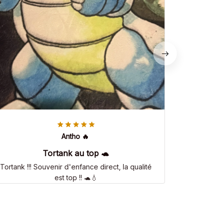
Antho 🔥
Tortank au top 🐢
Tortank !!! Souvenir d'enfance direct, la qualité
est top !! 🐢💧