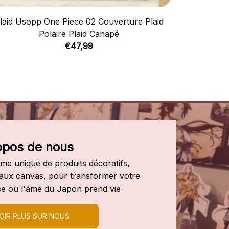
laid Usopp One Piece 02 Couverture Plaid
Plaid Jin
Polaire Plaid Canapé
€47,99
opos de nous
e unique de produits décoratifs, 
leaux canvas, pour transformer votre 
e où l'âme du Japon prend vie
OIR PLUS SUR NOUS