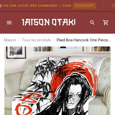
5% SUR VOTRE 1ÈRE COMMANDE — CODE
PA
BONJOUR5
Maison
Tous les produits
Plaid Boa Hancock One Piece
02 Couverture Plaid Polaire
Plaid Canapé