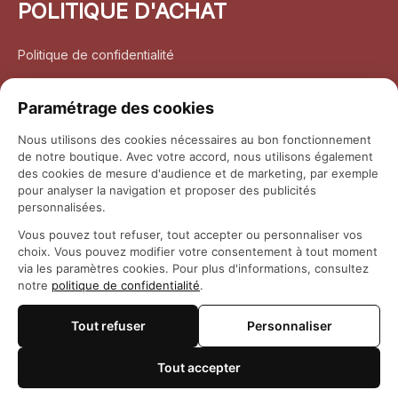
POLITIQUE D'ACHAT
Politique de confidentialité
Conditions d’utilisation
Paramétrage des cookies
Politique d’expédition
Nous utilisons des cookies nécessaires au bon fonctionnement
de notre boutique. Avec votre accord, nous utilisons également
Politique de retour et remboursement
des cookies de mesure d'audience et de marketing, par exemple
pour analyser la navigation et proposer des publicités
Coordonnées
personnalisées.
Vous pouvez tout refuser, tout accepter ou personnaliser vos
Questions fréquemment posées
choix. Vous pouvez modifier votre consentement à tout moment
via les paramètres cookies. Pour plus d'informations, consultez
notre
politique de confidentialité
.
Rapport DMCA
Tout refuser
Personnaliser
© 2026 
Maison Otaku
Tout accepter
🍪